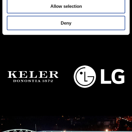
Allow selection
Prezio orokorra: 22 €.
Urtebetetze
Comprar
Deny
festa
kantitatea