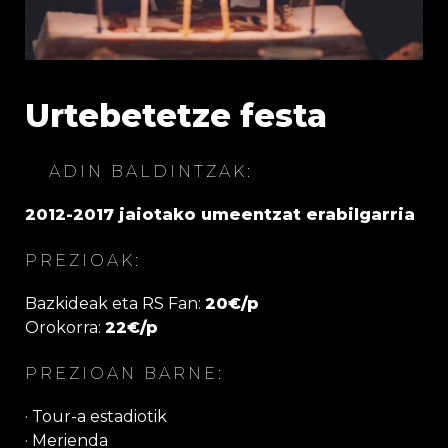
Urtebetetze festa
ADIN BALDINTZAK:
2012-2017 jaiotako umeentzat erabilgarria
PREZIOAK:
Bazkideak eta RS Fan:
20€/p
Orokorra:
22€/p
PREZIOAN BARNE:
· Tour-a estadiotik
· Merienda